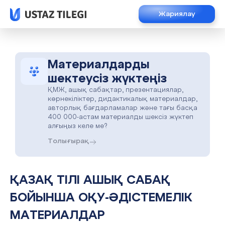
Жариялау
Материалдарды
шектеусіз жүктеңіз
ҚМЖ, ашық сабақтар, презентациялар,
көрнекіліктер, дидактикалық материалдар,
авторлық бағдарламалар және тағы басқа
400 000-астам материалды шексіз жүктеп
алғыңыз келе ме?
Толығырақ
ҚАЗАҚ ТІЛІ АШЫҚ САБАҚ
БОЙЫНША ОҚУ-ӘДІСТЕМЕЛІК
МАТЕРИАЛДАР