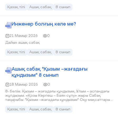
категориясы, шартты рай
Қазақ тілі
Ашық сабақ
8 сынып
Инженер болғың келе ме?
21 Мамыр 2026
0
Дайын ашық сабақ
Қазақ тілі
Ашық сабақ
8 сынып
Ашық сабақ "Қызым –жағадағы
құндызым" 8 сынып
18 Мамыр 2026
0
8- бөлім. Қызым – жағадағы құндызым, Ұлым – аспандағы
жұлдызым. «Қозы Көрпеш – Баян сұлу» жыры Сабақ
тақырыбы: "Қызым –жағадағы құндызым" Оқу мақсаттары:
8.2.1.1 тұрақты тіркестер мен көркемдегіш құралдарды
қолданып, ауызша мәтіндер құрау; 8.5.1.5 демеулік
Қазақ тілі
Ашық сабақ
8 сынып
шылаулардың (болжалдық, шектік) қызметін білу, ауызша
және жазба жұмыстарда орынды қолдану.