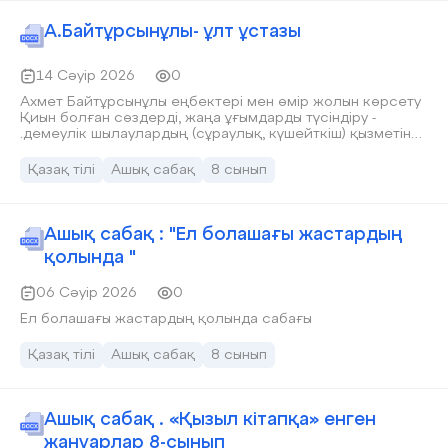
А.Байтұрсынұлы- ұлт ұстазы
14 Сәуір 2026
0
Ахмет Байтұрсынұлы еңбектері мен өмір жолын көрсету
Қиын болған сөздерді, жаңа ұғымдарды түсіндіру -
.демеулік шылаулардың (сұраулық, күшейткіш) қызметін
білу, ауызша және жазба жұмыстарда орынды қолдану
Қазақ тілі
Ашық сабақ
8 сынып
Ашық сабақ : "Ел болашағы жастардың
қолында "
06 Сәуір 2026
0
Ел болашағы жастардың қолында сабағы
Қазақ тілі
Ашық сабақ
8 сынып
Ашық сабақ . «Қызыл кітапқа» енген
жануарлар 8-сынып