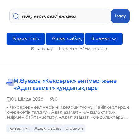
Іздеу
Қазақ тілі
Ашық сабақ
8 сынып
✖
Тазалау
Барлығы:
747
материал
М.Әуезов «Көксерек» әңгімесі және
«Адал азамат» құндылықтары
01 Шілде 2026
0
«Көксерек» әңгімесінің идеясын түсіну. Кейіпкерлердің
іс-әрекетін талдау. «Адал азамат» құндылықтарын
өмірмен байланыстыру. «Адал азамат» құндылықтары:
Адалдық – шындықты айту, әділ болу. Жауапкершілік – өз
ісіне жауап беру. Қамқорлық – адамдарға, табиғатқа
Қазақ тілі
Ашық сабақ
8 сынып
жанашырлық таныту. Еңбекқорлық – еңбекті бағалау.
Құрмет – үлкенді сыйлау, өзгеге ізет көрсету.