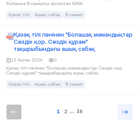
бойынша 8-сыныпқа арналған ҚМЖ
Қазақ тілі
Ашық сабақ
8 сынып
Қазақ тілі пәнінен "Болашақ мамандықтар
Сөздік қор. Сөздік құрам"
тақырыбындағы ашық сабақ
13 Ақпан 2026
0
Қазақ тілі пәнінен "Болашақ мамандықтар Сөздік қор.
Сөздік құрам" тақырыбындағы ашық сабақ
Қазақ тілі
Ашық сабақ
8 сынып
1
2
...
38