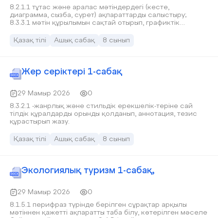
8.2.1.1 тұтас және аралас мәтіндердегі (кесте,
диаграмма, сызба, сурет) ақпараттарды салыстыру;
8.3.3.1 мәтін құрылымын сақтай отырып, графиктік
мәтіндегі (диаграмма, кесте) деректердің маңызды
тұстарын анықтап жазу.
Қазақ тілі
Ашық сабақ
8 сынып
Жер серіктері 1-сабақ
29 Мамыр 2026
0
8.3.2.1 -жанрлық және стильдік ерекшелік-теріне сай
тілдік құралдарды орынды қолданып, аннотация, тезис
құрастырып жазу.
Қазақ тілі
Ашық сабақ
8 сынып
Экологиялық туризм 1-сабақ,
29 Мамыр 2026
0
8.1.5.1 перифраз түрінде берілген сұрақтар арқылы
мәтіннен қажетті ақпаратты таба білу, көтерілген мәселе