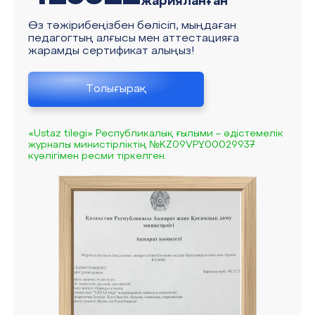
жарияланған
Өз тәжірибеңізбен бөлісіп, мыңдаған
педагогтың алғысы мен аттестацияға
жарамды сертификат алыңыз!
Толығырақ
«Ustaz tilegi» Республикалық ғылыми – әдістемелік
журналы министірліктің №KZ09VPY00029937
куәлігімен ресми тіркелген.