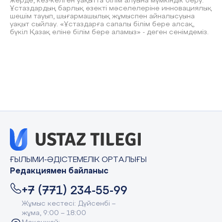
жерде, кез-келген уақытта білім алуына мүмкіндік беру.
Ұстаздардың барлық өзекті мәселелеріне инновациялық
шешім тауып, шығармашылық жұмыспен айналысуына
уақыт сыйлау. «Ұстаздарға сапалы білім бере алсақ,
бүкіл Қазақ еліне білім бере аламыз» - деген сенімдеміз.
ҒЫЛЫМИ-ӘДІСТЕМЕЛІК ОРТАЛЫҒЫ
Редакциямен байланыс
+7 (771) 234-55-99
Жұмыс кестесі: Дүйсенбі –
жұма, 9:00 – 18:00