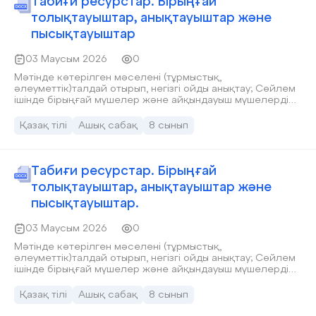
Табиғи ресурстар. Бірыңғай
толықтауыштар, анықтауыштар және
пысықтауыштар
03 Маусым 2026
0
Мәтінде көтерілген мәселені (тұрмыстық,
әлеуметтік)талдай отырып, негізгі ойды анықтау; Сөйлем
ішінде бірыңғай мүшелер және айқындауыш мүшелерді
қолдана білу;
Қазақ тілі
Ашық сабақ
8 сынып
Табиғи ресурстар. Бірыңғай
толықтауыштар, анықтауыштар және
пысықтауыштар.
03 Маусым 2026
0
Мәтінде көтерілген мәселені (тұрмыстық,
әлеуметтік)талдай отырып, негізгі ойды анықтау; Сөйлем
ішінде бірыңғай мүшелер және айқындауыш мүшелерді
қолдана білу;
Қазақ тілі
Ашық сабақ
8 сынып