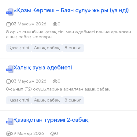
«Қозы Көрпеш – Баян сұлу» жыры (үзінді)
03 Маусым 2026
0
8 орыс сыныбына қазақ тілі мен әдебиеті пәніне арналған
ашық сабақ жоспары
Қазақ тілі
Ашық сабақ
8 сынып
Халық ауыз әдебиеті
03 Маусым 2026
0
8-сынып (Т2) оқушыларына арналған ашық сабақ.
Қазақ тілі
Ашық сабақ
8 сынып
Қазақстан туризмі 2-сабақ
29 Мамыр 2026
0