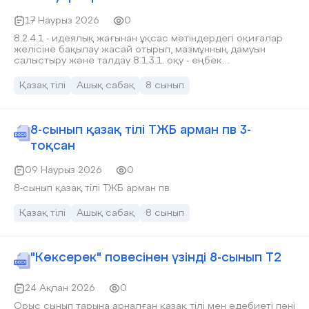
17 Наурыз 2026
0
8.2.4.1 - идеялық жағынан ұқсас мәтіндердегі оқиғалар
желісіне бақылау жасай отырып, мазмұнның дамуын
салыстыру және талдау 8.1.3.1. оқу - еңбек
тақырыптарына байланысты күрделі сөздер мен тұрақты
тіркестердің мағынасын түсіну
Қазақ тілі
Ашық сабақ
8 сынып
8-сынып қазақ тілі ТЖБ арман пв 3-
тоқсан
09 Наурыз 2026
0
8-сынып қазақ тілі ТЖБ арман пв
Қазақ тілі
Ашық сабақ
8 сынып
"Көксерек" повесінен үзінді 8-сынып Т2
24 Ақпан 2026
0
Орыс сынып тарына арналған қазақ тілі мен әдебиеті пәні