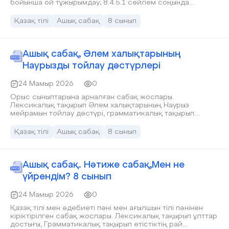
бойынша ой тұжырымдау; 8.4.5.1 сөйлем соңында
қабаттасып қойылатын тыныс белгілерін дұрыс қолдану.
Қазақ тілі
Ашық сабақ
8 сынып
Ашық сабақ, Әлем халықтарының
Наурызды тойлау дәстүрлері
24 Мамыр 2026
0
Орыс сыныптарына арналған сабақ жоспары.
Лексикалық тақырып Әлем халықтарының Наурыз
мейрамын тойлау дәстүрі, грамматикалық тақырып
етістіктің рай категориясы, бұйрық рай
Қазақ тілі
Ашық сабақ
8 сынып
Ашық сабақ. Нәтиже сабақ,Мен не
үйрендім? 8 сынып
24 Мамыр 2026
0
Қазақ тілі мен әдебиеті пәні мен ағылшын тілі пәнінен
кіріктірілген сабақ жоспары. Лексикалық тақырып ұлттар
достығы, Грамматикалық тақырып етістіктің рай