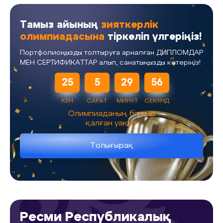
Тамыз айының
зияткерлік
олимпиадасына
тіркеліп үлгеріңіз!
Портфолиоңызды толтыруға арналған ДИПЛОМДАР
МЕН СЕРТИФИКАТТАР алып, санатыңызды көтеріңіз!
25
5
29
56
КҮН
САҒАТ
МИНУТ
СЕКУНД
Олимпиаданың бітуіне
қалған уақыт
Толығырақ
Ресми Республикалық