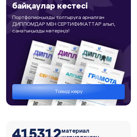
байқаулар кестесі
Портфолиоңызды толтыруға арналған
ДИПЛОМДАР МЕН СЕРТИФИКАТТАР алып,
санатыңызды көтеріңіз!
Тізімді көру
415312
материал