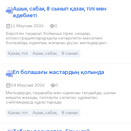
Басқаларға пайдасы Адамдар арасында сенім
қалыптастырады. Қоғамда тәртіп пен бірлікті нығайтады.
Ашық сабақ 8 сынып қазақ тілі мен
Табиғатты қорғауға тәрбиелейді. Жауапты, мейірімді
әдебиеті
тұлға қалыптастырады. Өзара сыйластық пен татулықты
арттырады. Қорытынды: «Көксерек» әңгімесі арқылы
11 Маусым 2026
0
оқушылар адам мен табиғаттың байланысын,
жауапкершілік пен мейірімділіктің маңызын түсінеді.
берілген тақырып бойынша тірек сөздер,
«Адал азамат» құндылықтарын ұстану – қоғамға пайдалы,
иллюстрацияларарқылы көтерілетін мәселені
тәрбиелі және саналы азамат болып қалыптасудың негізі.
болжайды; идеялық жағынан ұқсас мәтіндердегі
оқиғалар желісіне бақылау жасай отырып салыстырады
Қазақ тілі
Ашық сабақ
8 сынып
Ел болашағы жастардың қолында
04 Маусым 2026
0
Мәтіндердің тақырыбы мен идеясын талдайды, шағын
мақала жазады, талғаулы салалас құрмалас
сөйлемдерді құрастырады
Қазақ тілі
Ашық сабақ
8 сынып