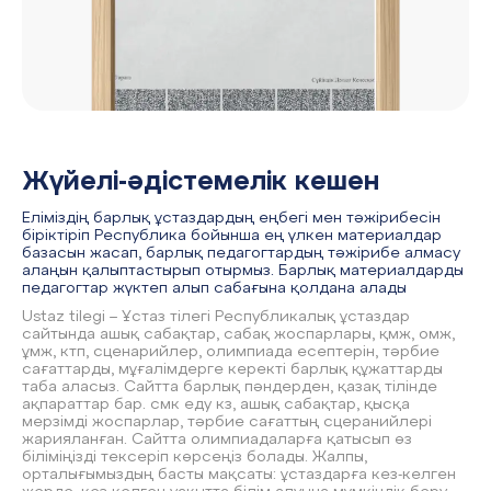
Жүйелі-әдістемелік кешен
Еліміздің барлық ұстаздардың еңбегі мен тәжірибесін
біріктіріп Республика бойынша ең үлкен материалдар
базасын жасап, барлық педагогтардың тәжірибе алмасу
алаңын қалыптастырып отырмыз. Барлық материалдарды
педагогтар жүктеп алып сабағына қолдана алады
Ustaz tilegi – Ұстаз тілегі Республикалық ұстаздар
сайтында ашық сабақтар, сабақ жоспарлары, қмж, омж,
ұмж, ктп, сценарийлер, олимпиада есептерін, тәрбие
сағаттарды, мұғалімдерге керекті барлық құжаттарды
таба аласыз. Сайтта барлық пәндерден, қазақ тілінде
ақпараттар бар. смк еду кз, ашық сабақтар, қысқа
мерзімді жоспарлар, тәрбие сағаттың сцеранийлері
жарияланған. Сайтта олимпиадаларға қатысып өз
біліміңізді тексеріп көрсеңіз болады. Жалпы,
орталығымыздың басты мақсаты: ұстаздарға кез-келген