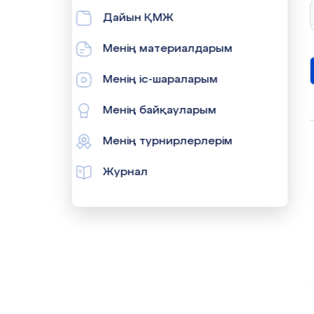
Дайын ҚМЖ
Менің материалдарым
Менің іс-шараларым
Менің байқауларым
Менің турнирлерлерім
Журнал