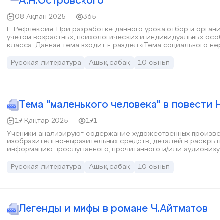
А.Н.Островского
08 Ақпан 2025
365
I . Рефлексия. При разработке данного урока отбор и организация учебного материала были сделаны с
учетом возрастных, психологических и индивидуальных ос
класса. Данная тема входит в раздел «Тема социального неравенства в литературе». Цели урока: -
анализировать эпизоды, объясняя для раскрытия идейно- тематического замысла значение «тема торга
и власти денег»; - характеризовать героев произведения, определяя их роль и значение в системе
Русская литература
Ашық сабақ
10 сынып
персонажей; - сохраняя основную мысль текста, выражать личную оценку. Цели обучения:
С.10.2.5.Участвовать в полемике, синтезируя различные точки зрения; Ч.10.3.1 Пон
содержание текстов, соотнося детали с основной мыслью текста. Урока иссле
использованием метода «ТТСК» (Понятие-Анализ-Синтез-Кл
Тема "маленького человека" в повести Н
17 Қаңтар 2025
171
Ученики анализируют содержание художественных произве
изобразительно-выразительных средств, деталей в раскрытии основной мысли излагают сжато
информацию прослушанного, прочитанного и/или аудиовизуального текста, сохраняя основную мысль и
выражая личную оценку
Русская литература
Ашық сабақ
10 сынып
Легенды и мифы в романе Ч.Айтматов