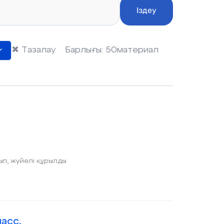
Іздеу
✖
Тазалау
Барлығы:
50
материал
ып, жүйелі құрылды
асс.