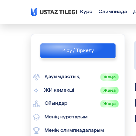
Курс
Олимпиада
Кіру / Тіркелу
Қауымдастық
Жаңа
РУССКАЯ
ЖИ көмекші
Жаңа
Ойындар
Жаңа
Менің курстарым
Менің олимпиадаларым