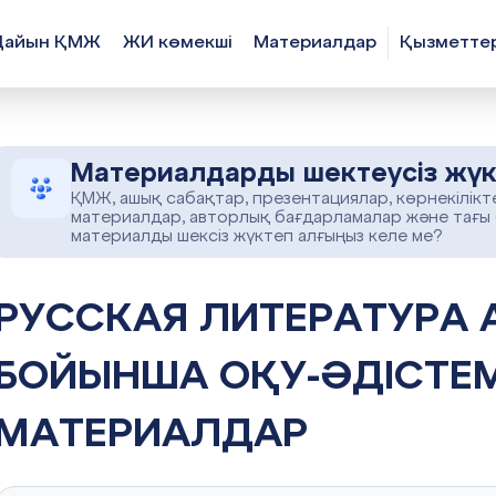
Дайын ҚМЖ
ЖИ көмекші
Материалдар
Қызметте
Материалдарды шектеусіз жүк
ҚМЖ, ашық сабақтар, презентациялар, көрнекілікт
материалдар, авторлық бағдарламалар және тағы
материалды шексіз жүктеп алғыңыз келе ме?
 ЛИТЕРАТУРА АШЫҚ САБАҚ
БОЙЫНША ОҚУ-ӘДІСТЕМ
МАТЕРИАЛДАР