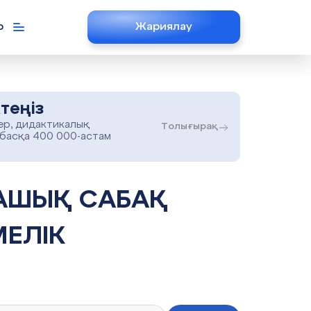
р
Жариялау
теңіз
ер, дидактикалық
Толығырақ
 басқа 400 000-астам
ЕЛІК