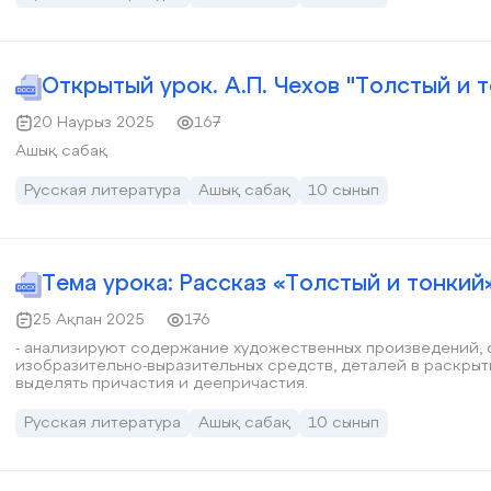
Открытый урок. А.П. Чехов "Толстый и 
20 Наурыз 2025
167
Ашық сабақ
Русская литература
Ашық сабақ
10 сынып
Тема урока: Рассказ «Толстый и тонкий»
25 Ақпан 2025
176
- анализируют содержание художественных произведений, определяя рол
изобразительно-выразительных средств, деталей в раскрытии основной мысли; - умеют правильно
выделять причастия и деепричастия.
Русская литература
Ашық сабақ
10 сынып