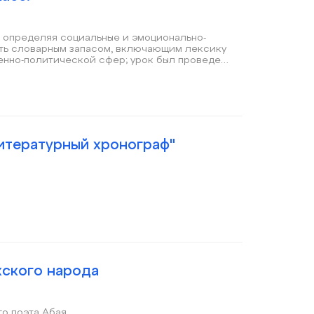
, определяя социальные и эмоционально-
еть словарным запасом, включающим лексику
енно-политической сфер; урок был проведен
Литературный хронограф"
хского народа
го поэта Абая