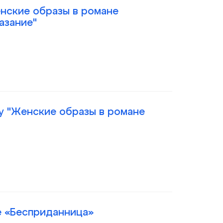
нские образы в романе
азание"
му "Женские образы в романе
се «Бесприданница»