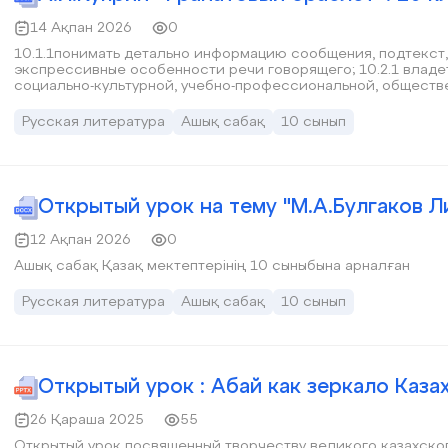
14 Ақпан 2026
0
10.1.1понимать детально информацию сообщения, подтекст
экспрессивные особенности речи говорящего; 10.2.1 влад
социально-культурной, учебно-профессиональной, обществ
в соответствии с данными целями.
Русская литература
Ашық сабақ
10 сынып
Открытый урок на тему "М.А.Булгаков 
12 Ақпан 2026
0
Ашық сабақ Қазақ мектептерінің 10 сыныбына арналған
Русская литература
Ашық сабақ
10 сынып
Открытый урок : Абай как зеркало Каза
26 Қараша 2025
55
Открытый урок посвященный творчеству великого казахско