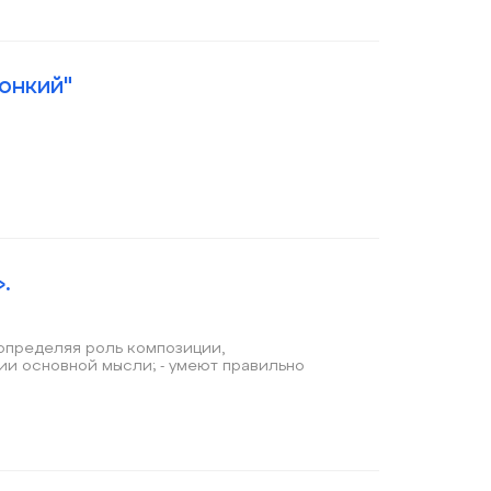
тонкий"
.
ь композиции,