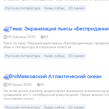
Русская литература
Ашық сабақ
10 сынып
Тема: Экранизация пьесы «Бесприданни
05 Қараша 2025
53
Урок на тему "Экранизация пьесы «Бесприданница» предна
язык и литературу в казахских классах.
Русская литература
Ашық сабақ
10 сынып
В№Маяковский Атлантический океан
28 Қазан 2025
71
На этом уроке учитель акцентирует внимание учеников на 
сравнивая его с октябрьской революцией. Через анализ стихотво
состояние поэта.
Русская литература
Ашық сабақ
10 сынып