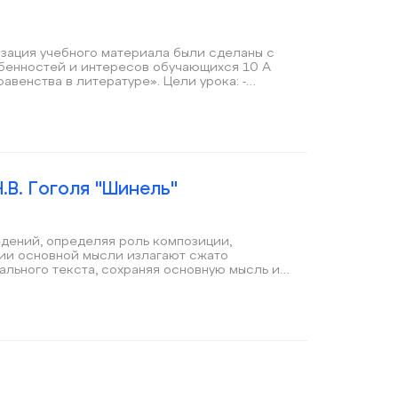
обенностей и интересов обучающихся 10 А
имать детально
дования с
юч) на платформе ZOOM. Ст
.В. Гоголя "Шинель"
дений, определяя роль композиции,