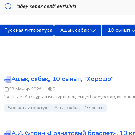
Русская литература
Ашық сабақ
10 сынып
Ашық сабақ, 10 сынып, "Хорошо"
28 Мамыр 2026
0
Жалпы сабақ құрылымы түрлі деңгейдегі ресурстардан алын
Русская литература
Ашық сабақ
10 сынып
А.И.Куприн «Гранатовый браслет». 10 кл