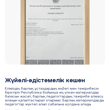
Жүйелі-әдістемелік кешен
Еліміздің барлық ұстаздардың еңбегі мен тәжірибесін
біріктіріп Республика бойынша ең үлкен материалдар
базасын жасап, барлық педагогтардың тәжірибе алмасу
алаңын қалыптастырып отырмыз. Барлық материалдарды
педагогтар жүктеп алып сабағына қолдана алады