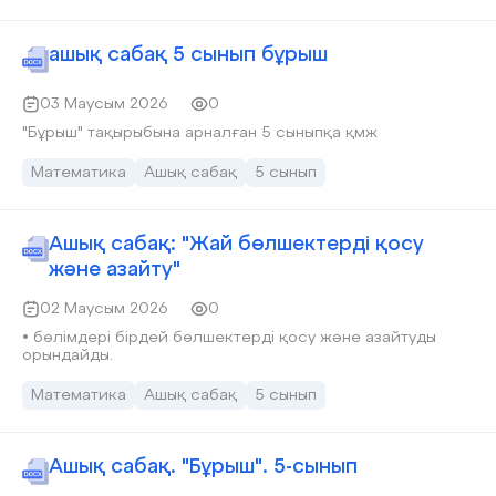
ашық сабақ 5 сынып бұрыш
03 Маусым 2026
0
"Бұрыш" тақырыбына арналған 5 сыныпқа қмж
Математика
Ашық сабақ
5 сынып
Ашық сабақ: "Жай бөлшектерді қосу
және азайту"
02 Маусым 2026
0
• бөлімдері бірдей бөлшектерді қосу және азайтуды
орындайды.
Математика
Ашық сабақ
5 сынып
Ашық сабақ. "Бұрыш". 5-сынып