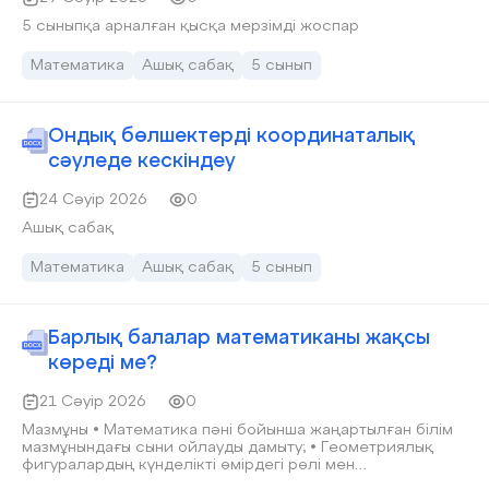
5 сыныпқа арналған қысқа мерзімді жоспар
Математика
Ашық сабақ
5 сынып
Ондық бөлшектерді координаталық
сәуледе кескіндеу
24 Сәуір 2026
0
Ашық сабақ
Математика
Ашық сабақ
5 сынып
Барлық балалар математиканы жақсы
көреді ме?
21 Сәуір 2026
0
Мазмұны • Математика пәні бойынша жаңартылған білім
мазмұнындағы сыни ойлауды дамыту; • Геометриялық
фигуралардың күнделікті өмірдегі рөлі мен
математикалық сауаттылықта алатын орны. • Қазақ