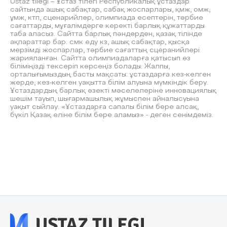
Ustaz tilegi – Ұстаз тілегі Республикалық ұстаздар
сайтында ашық сабақтар, сабақ жоспарлары, қмж, омж,
ұмж, ктп, сценарийлер, олимпиада есептерін, тәрбие
сағаттарды, мұғалімдерге керекті барлық құжаттарды
таба аласыз. Сайтта барлық пәндерден, қазақ тілінде
ақпараттар бар. смк еду кз, ашық сабақтар, қысқа
мерзімді жоспарлар, тәрбие сағаттың сцеранийлері
жарияланған. Сайтта олимпиадаларға қатысып өз
біліміңізді тексеріп көрсеңіз болады. Жалпы,
орталығымыздың басты мақсаты: ұстаздарға кез-келген
жерде, кез-келген уақытта білім алуына мүмкіндік беру.
Ұстаздардың барлық өзекті мәселелеріне инновациялық
шешім тауып, шығармашылық жұмыспен айналысуына
уақыт сыйлау. «Ұстаздарға сапалы білім бере алсақ,
бүкіл Қазақ еліне білім бере аламыз» - деген сенімдеміз.