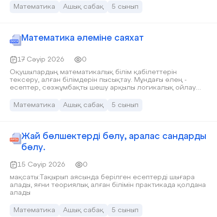
ертегілеріндегі ұлттық математика: сандар, шамалар,
Математика
Ашық сабақ
5 сынып
өлшемдер. • Математика пәніндегі критериалды бағалау:
қалыптастырушы және жинақтаушы бағалау •
Жаратылыстану пәніндегі жобалау әдісі, зерттеу
қабілеттерін бағалау мәселелері • Зерттеу күнделігімен
Математика әлеміне саяхат
жұмыс жасау әрі эксперименттер бойынша тұжырым
жасауды үйрену
17 Сәуір 2026
0
Оқушылардың математикалық білім қабілеттерін
тексеру, алған білімдерін пысықтау. Мұндағы өлең -
есептер, сөзжұмбақты шешу арқылы логикалық ойлау
қабілетін дамыту. Пәнге қызығушылығын арттыру.
Оқушылардың өз ойын еркін айта білуге қалыптастыру.
Математика
Ашық сабақ
5 сынып
Оқушыларды ауызбіршілікке, достыққы, ұйымшылдыққа
тәрбиелеу. Туған жерінің табиғатын сүюге, қорғауға
тәрбиелеу.
Жай бөлшектерді бөлу, аралас сандарды
бөлу.
15 Сәуір 2026
0
мақсаты:Тақырып аясында берілген есептерді шығара
алады, яғни теориялық алған білімін практикада қолдана
алады
Математика
Ашық сабақ
5 сынып