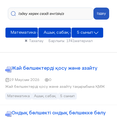
Іздеу
Математика
Ашық сабақ
5 сынып
✖
Тазалау
Барлығы:
1741
материал
Жай бөлшектерді қосу және азайту
19 Маусым 2026
0
Жай бөлшектерді қосу және азайту тақырыбына ҚМЖ
Математика
Ашық сабақ
5 сынып
Ондық бөлшекті ондық бөлшекке бөлу