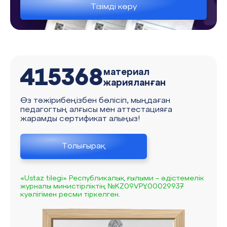
Тізімді көру
415368
материал
жарияланған
Өз тәжірибеңізбен бөлісіп, мыңдаған
педагогтың алғысы мен аттестацияға
жарамды сертификат алыңыз!
Толығырақ
«Ustaz tilegi» Республикалық ғылыми – әдістемелік
журналы министірліктің №KZ09VPY00029937
куәлігімен ресми тіркелген.