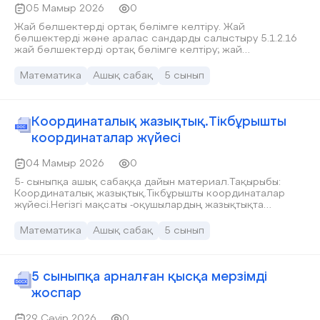
05 Мамыр 2026
0
Жай бөлшектерді ортақ бөлімге келтіру. Жай
бөлшектерді және аралас сандарды салыстыру 5.1.2.16
жай бөлшектерді ортақ бөлімге келтіру; жай
бөлшектерді, аралас сандарды салыстыру;  Жай
бөлшектерді ортақ бөлімге келтіруді үйренеді;  Жай
Математика
Ашық сабақ
5 сынып
бөлшектерді және аралас ыру тәсілдерін қолданады; 
Мәселелік жағдайларда ортақ бөлімге келтіруді
пайдалана алады.сандарды салыст  Ынтымақтастық –
жұппен және топпен жұмыс арқылы.  Жауапкершілік – өз
Координаталық жазықтық.Тікбұрышты
шешімін дәлелдеп, математикалық тілде дұрыс
координаталар жүйесі
тұжырымдайды.  Еңбекқорлық – есепті дұрыс әрі жүйелі
шығару.
04 Мамыр 2026
0
5- сыныпқа ашық сабаққа дайын материал.Тақырыбы:
Координаталық жазықтық.Тікбұрышты координаталар
жүйесі.Негізгі мақсаты -оқушылардың жазықтықта
бағдарлау дағдыларын қалыптастыру
Математика
Ашық сабақ
5 сынып
5 сыныпқа арналған қысқа мерзімді
жоспар
29 Сәуір 2026
0