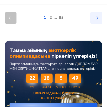
1
2
...
88
Тамыз айының
зияткерлік
олимпиадасына
тіркеліп үлгеріңіз!
Портфолиоңызды толтыруға арналған ДИПЛОМДАР
МЕН СЕРТИФИКАТТАР алып, санатыңызды көтеріңіз!
22
18
5
49
КҮН
САҒАТ
МИНУТ
СЕКУНД
Олимпиаданың бітуіне
қалған уақыт