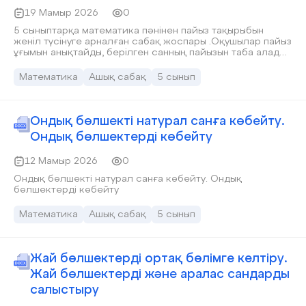
19 Мамыр 2026
0
5 сыныптарқа математика пәнінен пайыз тақырыбын
женіл түсінуге арналған сабақ жоспары .Оқушылар пайыз
ұғымын анықтайды, берілген санның пайызын таба алады,
берілген бөлшекті пайызбен және пайызды бөлшекпен
жаза алуды үйренеді.
Математика
Ашық сабақ
5 сынып
Ондық бөлшекті натурал санға көбейту.
Ондық бөлшектерді көбейту
12 Мамыр 2026
0
Ондық бөлшекті натурал санға көбейту. Ондық
бөлшектерді көбейту
Математика
Ашық сабақ
5 сынып
Жай бөлшектерді ортақ бөлімге келтіру.
Жай бөлшектерді және аралас сандарды
салыстыру